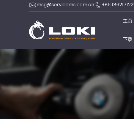
Skip
msg@servicems.com.cn
+86 18621712
to
主页
content
下载