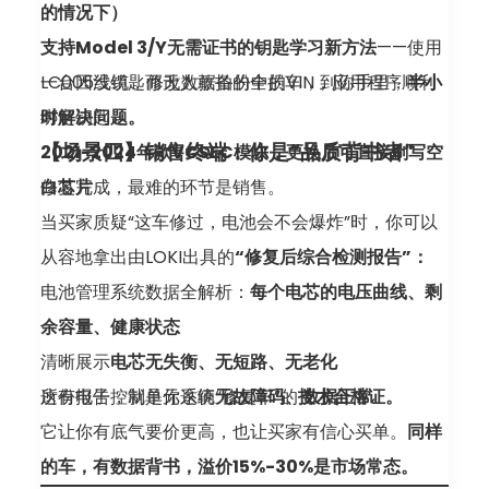
的情况下）
支持Model 3/Y无需证书的钥匙学习新方法
——使用
LC005线缆，修改数据备份中的VIN，应用程序顺利
一台因没钥匙而无人敢拍的全损车，到你手里，
半小
绑定钥匙
时解决问题。
【场景四】销售终端：你是“品质背书者”
2021-2024年款VCSEC模块，更换后可直接刷写空
白芯片
修复完成，最难的环节是销售。
当买家质疑“这车修过，电池会不会爆炸”时，你可以
从容地拿出由LOKI出具的
“修复后综合检测报告”：
电池管理系统数据全解析：
每个电芯的电压曲线、剩
余容量、健康状态
清晰展示
电芯无失衡、无短路、无老化
所有电子控制单元系统
这份报告，就是你这辆“修复车”的
无故障码、数据正常
技术合格证。
它让你有底气要价更高，也让买家有信心买单。
同样
的车，有数据背书，溢价15%-30%是市场常态。