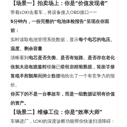
【场景一】拍卖场上：你是“价值发现者”
启动重新部署
带着LOKI去看车，将设备接入OBD接口——
Added the ability to install navigation maps on
5分钟内，一份完整的“电池体检报告”呈现在你面
Model 3/Y (Intel/AMD) with the latest firmware
前：
without affecting system updates新增在最新固
实时读取电池管理系统数据，显示
每个电芯的电压、
件的 Model 3/Y（Intel/AMD）上安装导航地图的功
温度、剩余容量
能，且不影响系统更新
清晰看到
电芯是否失衡、是否有短路、是否存在老化
Added Service Mode activation via CAN bus for
收集来自电池监控模块、牵引力控制系统、轮胎等所
当别人还在犹豫时，你已经根据精准数据，算出了修
Model 3/Y (especially useful for China-market
有电子控制单元的全数据
复成本和预期利润，自信地给出了一个有竞争力的报
vehicles)新增通过 CAN 总线激活 Model 3/Y 服务
价。
模式的功能（对中国市场车辆尤为实用）
你买下的不是一台事故车，而是一组数据证明有价值
Added support for reading/writing secured
的资产。
config for Model S/X with the LC95 cable – no
【场景二】维修工位：你是“效率大师”
extra programmer is needed now新增使用 LC95
车辆进厂，LOKI的深度诊断功能帮你快速扫清障碍：
线缆读写 Model S/X 安全配置的支持（无需额外编