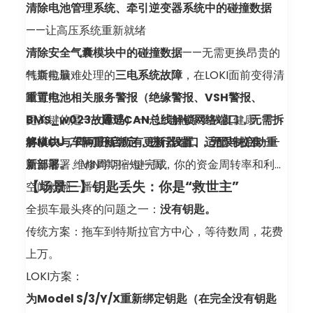
清除电池管理系统、牵引逆变器系统中的碰撞数据
程器）
——让高压系统重新就绪
Added the ability to reset service alerts for
清除安全气囊模块中的碰撞数据
——无需更换昂贵的
Model 3/Y batteries (Isolation, VSH, etc)新增重
气囊电脑
特斯拉最难处理的
三电系统故障
，在LOKI面前变得清
置 Model 3/Y 电池服务警报（绝缘、VSH 等）的功
重置电池相关服务警报（绝缘警报、VSH警报、
晰可控。
能
BMS_w023故障码）
更关键的是——
通过CAN总线解锁网络端口，无需拆
——让电池系统恢复健康
Added the ability to reset BMS_w023 on Model
将模块与车辆重新绑定，进行设置、适配与校准
解MCU，即可开启所有更新器端口，无限制启动重
——
S/X batteries新增重置 Model S/X 电池
重新部署、VIN学习一键完成
新部署。
维修周期缩短一周，你的资金周转率和利润
BMS_w023 的功能
【场景三】钥匙丢失：你是“救世主”
空间就翻一番。
Improved SOM/BCM operation改进 SOM/BCM
全损车最头疼的问题之一：
没有钥匙。
操作
传统方案：拖车到特斯拉官方中心，等待数周，花费
Redesigned the updater page for better
上万。
usability重新设计更新器页面，提升易用性
LOKI方案：
Improved the performance and usability of
为Model S/3/Y/X重新绑定钥匙（在完全没有钥匙
CAN functions改进 CAN 功能的性能和易用性