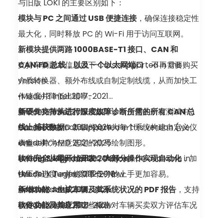
与旧版 LOKI 的主要区别如下：
LOKI 产品的一般问题。
模块与 PC 之间通过 USB 便捷连接
，确保连接稳定性
技术支持如何运作？
最大化，同时释放 PC 的 Wi-Fi 用于访问互联网。
支持通过个人 wechat 聊天提供，这样可以保存整个
新模块提供两路 1000BASE-T1 接口、CAN 和
对话历史。不提供语音通话。
CAN‑FD 总线，以及一个以太网端口
支持车辆版本信息如下 Cars supported in this
，不再需要购买
工作时间之外是否提供支持？
介质转换器、额外布线或自制定制线缆，从而加快工
version:
工作时间之外的支持是可能的，但必须提前讨论和安
作速度并降低出错率。
•Model 3 Intel 2017-2021
排。
新硬件支持从进行深度故障诊断所需的所有 CAN 总
•Model Y Intel 2019-2021
赞不支持车辆芯片版本如下：（任然在研发测试中 ）
线上捕获数据
•Model 3 AMD 2021-2024
Car models not supported in this version (we
。新软件允许为每个系统构建自定义仪
表盘，并为任意选定的信号绘制图形。
•Model Y AMD 2021-2025
are still
软件完全从零开始开发，大部分操作实现自动化
•Model 3 Highland 2024- Now
testing these models; they will be available in
•Model S Tegra 2012-2018
，加
快工作进度，并使新手任务的上手更加容易。
•Model Y Juniper 2025- Now
the
•Model X Tegra 2016-2018
新增功能：生成车辆及其系统状况的 PDF 报告
•Model S AMD 2021- Now
next version):
•Model S Intel 2018-2021
，支持
自定义公司信息。这些报告对车辆买卖双方评估车况
•Model X AMD 2021- Now
•Model X Intel 2018-2021
软件功能及其应用