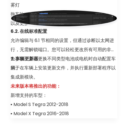
雾灯
拖车钩
以及更多
6.2. 在线标准配置
允许编辑与 6.1 节相同的设置，但通过诊断以太网进
行，无需解锁端口。您可以轻松更改所有可用的非安
全参数，并在更换不同类型电池或电机时自动配置车
7. 车辆更新器
辆。
用于在车辆上安装更新文件，并执行重新部署程序以
集成新模块。
未来版本将推出的功能：
新增支持的车型：
▪ Model S Tegra 2012-2018
▪ Model X Tegra 2016-2018
▪ Model S Intel 2018-2021