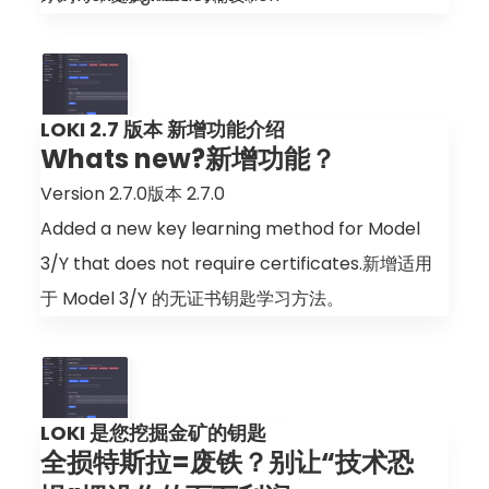
● 国家 – 更改国家/地区配置，在将大灯闪烁算法更
改为欧洲标准，以及使面向亚洲市
场的车辆适配欧洲标准时，此操作必不可少。
LOKI 2.7 版本 新增功能介绍
● 自动驾驶 – 更改自动驾驶类型，例如，更改为完全
Whats new?新增功能？
自动驾驶能力 FSD。
Version 2.7.0版本 2.7.0
● 超级充电权限 – 激活超级充电权限（v1、v2）。
Added a new key learning method for Model
● 高性能套件 – 根据电机类型激活高性能 或 加速增
3/Y that does not require certificates.新增适用
强功能。
于 Model 3/Y 的无证书钥匙学习方法。
● 互联套件 – 终身激活高级车载互联服务。
You can use the LC95 cable, VVDI, or Petricro
● 软件电量限制调整 – 在适用的情况下解除软件对电
for this method您可使用 LC95 线缆、VVDI 或
池容量限制。
Petricro 实现此方法
● 沉浸式音频 – 激活额外音频系统功能。供应单中包
LOKI 是您挖掘金矿的钥匙
This new key functionality also allows you to
含用于将 LOKI 连接至 MCU
全损特斯拉=废铁？别让“技术恐
change the VIN in the dump, so the app can
的 LC005 电缆。