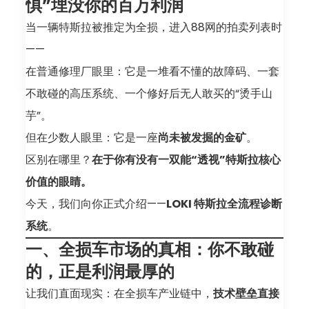
惧”埋没你的百万利润
bind a key without issues此新钥匙功能还允许您修
当一辆特斯拉被推定为全损，进入88网的拍卖列表时
改转储中的 VIN，确保应用可无问题绑定钥匙
——
For VCSEC modules 2021-2024, it’s now
在普通修理厂眼里：它是一堆看不懂的故障码、一套
possible to flash a blank chip after
不敢碰的高压系统、一个修好后无人敢买的“烫手山
replacement对于 2021-2024 年的 VCSEC 模块，
芋”。
现已支持更换后刷写空白芯片
但在少数人眼里：它是一座
尚未被发掘的金矿
。
The certificate-based key learning method for
区别在哪里？
在于你有没有一双能“透视”特斯拉核心
Model 3/Y has been improved to allow banned
价值的眼睛。
LCS to learn keys again改进 Model 3/Y 基于证书
今天，我们向你正式介绍——
LOKI 特斯拉全流程诊断
的钥匙学习方法，支持已封禁 LCS 重新学习钥匙
系统
。
Added the all-in-one activation process for
一、全损车市场的真相：你不敢碰
Model 3/Y Ethernet and Model 3/Y vehicles with
的，正是利润最厚的
any firmware via the CAN bus新增 Model 3/Y 以
让我们直面现实：在全损车产业链中，
技术壁垒直接
太网一体化激活流程，支持通过 CAN 总线激活任意