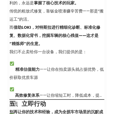
利的，永远是
掌握了核心技术的玩家。
传统的粗放式修复，靠钣金喷漆赚辛苦费——那是“搬
运工”的活。
而
借助LOKI，对特斯拉进行精细化诊断、标准化修
复、数据化背书，挖掘车辆的核心残值——这才是
“精炼师”的生意。
我们不止卖给你一台设备，我们提供的是：
精准估值能力
——让你在拍卖源头就占据优势，低
价获取优质车源
高效修复体系
——让你缩短工时，降低成本，提升
五、立即行动
利润
别再让你的技术和经验，成为全损车市场里的沉默成