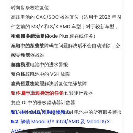
转向齿条校准复位
高压电池的 CAC/SOC 校准复位（适用于 2025 年固
件之前的 M3/Y 和 S/X AMD 车型；对于较新车型，
请使用 Service Mode Plus 或在线任务）
4.4. 服务错误复位
充电口盖板校准
车辆中的某些故障码在问题解决后不会自动清除，必
IMU 传感器校准
须手动复位。
车窗校准
例如：
复位高压电池中的进水警报
转向柱校准
复位高压电池中的 VSH 故障
座椅位置校准
在高压系统问题解决后复位绝缘故障
复位 DI（驱动单元）中的过转矩计数器
5. 不属于上述类别的任务：
复位 DI 中的栅极驱动器计数器
复位 Model S/X Tegra/Intel 电池中的所有服务警报
5.1.
通过 CAN 启用维修模式。
5.2.
解锁 Model 3/Y Intel/AMD 及 Model S/X
AMD 车型上的以太网端口。