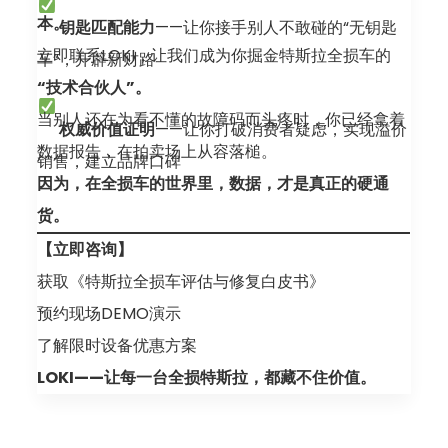
本。
钥匙匹配能力
——让你接手别人不敢碰的“无钥匙
立即联系LOKI，让我们成为你掘金特斯拉全损车的
车”，开辟新财路
“技术合伙人”。
当别人还在为看不懂的故障码而头疼时，你已经拿着
权威价值证明
——让你打破消费者疑虑，实现溢价
数据报告，在拍卖场上从容落槌。
销售，建立品牌口碑
因为，在全损车的世界里，数据，才是真正的硬通
货。
【立即咨询】
获取《特斯拉全损车评估与修复白皮书》
预约现场DEMO演示
了解限时设备优惠方案
LOKI——让每一台全损特斯拉，都藏不住价值。