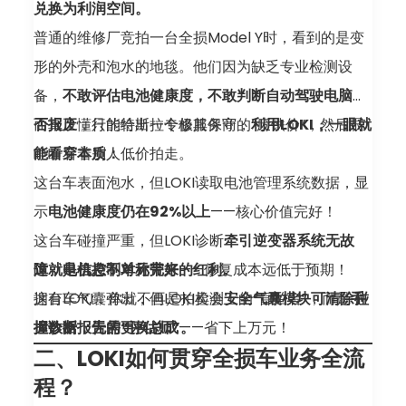
兑换为利润空间。
固件的 Model 3/Y 车辆
普通的维修厂竞拍一台全损Model Y时，看到的是变
This allows you to open all updater ports
形的外壳和泡水的地毯。他们因为缺乏专业检测设
(Telnet, HTTP, Gadget) and the gateway port
备，
不敢评估电池健康度，不敢判断自动驾驶电脑是
for config changes with displays on, without
否报废
而真正懂行的特斯拉专修服务商，
，只能给出一个极其保守的“废铁价”，然后眼
利用LOKI，一眼就
taking apart the MCU支持在不拆卸 MCU 的情况
睁睁看着别人低价拍走。
能看穿本质：
下，开启所有更新端口（Telnet、HTTP、
这台车表面泡水，但LOKI读取电池管理系统数据，显
Gadget）和网关端口以修改配置（显示屏保持开
示
电池健康度仍在92%以上
——核心价值完好！
启）
这台车碰撞严重，但LOKI诊断
牵引逆变器系统无故
Tested on M3 Intel HW3.0, MY AMD HW3.1, and
障，电机控制单元完好
这就是信息不对称带来的红利。
——修复成本远低于预期！
MY AMD HW4.0已在 M3 Intel HW3.0、MY AMD
这台车气囊弹出，但LOKI检测
拥有LOKI，你就不再是拍卖会上的“盲拍者”，而是
安全气囊模块可清除碰
手
HW3.1 和 MY AMD HW4.0 上测试
撞数据，无需更换总成
握诊断报告的“评估师”。
——省下上万元！
For China-market cars, this makes it possible
二、LOKI如何贯穿全损车业务全流
to launch redeploys from LOKI with no
程？
restrictions针对中国市场车辆，支持从 LOKI 无限制