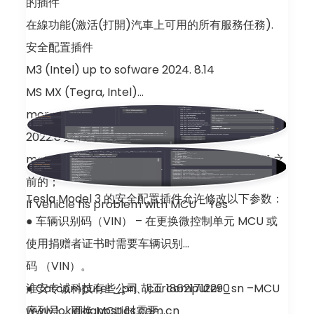
的插件
在線功能(激活(打開)汽車上可用的所有服務任務).
安全配置插件
M3 (Intel) up to sofware 2024. 8.14
MS MX (Tegra, Intel)
more then 2022.8 (Tegra) ，LC005 可以打开
2022.8 之前的;
mote then 2021 (Intel) ，LC005 可以打开 2021 之
前的；
Tesla Model 3 的安全配置插件允许修改以下参数：
If vehicle hs problem with MCU – Yes
● 车辆识别码（VIN） – 在更换微控制单元 MCU 或
使用捐赠者证书时需要车辆识别
码 （VIN）。
● Carcomputer_pn、carcomputer_sn –MCU
淮安专诚科技有些公司 胡工 18621712290
序列号，更换 MCU 时需要。
www.lokidiagnostics.com.cn