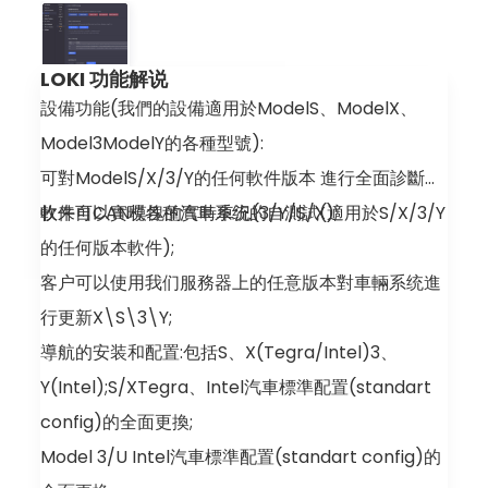
▪ Model X Intel 2018-2021
Juniper/Highland 车型无证书密钥学习
LOKI 功能解说
Model S/X/3/Y 密钥学习
設備功能(我們的設備適用於ModelS、ModelX、
IMMO 学习
Model3ModelY的各種型號):
安全车型 3/Y/S/X Intel/AMD
可對ModelS/X/3/Y的任何軟件版本 進行全面診斷接
完整界面翻译
收来自CAN模塊的實時車況(3/Y/S/X);
軟件可以實現各種汽車系统的自測試(適用於S/X/3/Y
的任何版本軟件);
客户可以使用我们服務器上的任意版本對車輛系统進
行更新X\S\3\Y;
導航的安装和配置:包括S、X(Tegra/Intel)3、
Y(Intel);S/XTegra、Intel汽車標準配置(standart
config)的全面更換;
Model 3/U Intel汽車標準配置(standart config)的