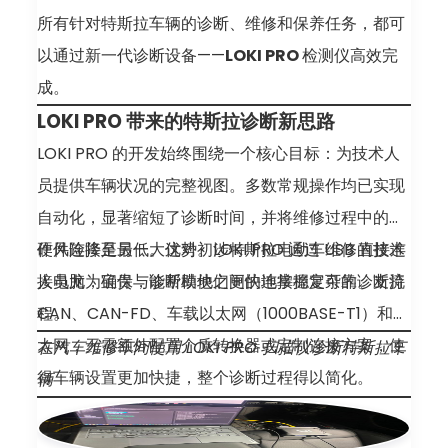
所有针对特斯拉车辆的诊断、维修和保养任务，都可
以通过新一代诊断设备——
LOKI PRO
检测仪高效完
成。
LOKI PRO 带来的特斯拉诊断新思路
LOKI PRO 的开发始终围绕一个核心目标：为技术人
员提供车辆状况的完整视图。多数常规操作均已实现
自动化，显著缩短了诊断时间，并将维修过程中的操
作风险降至最低。这对初涉特斯拉电动车维修的技术
硬件连接是另一大优势。LOKI PRO 通过 USB 直接连
人员尤为宝贵，能帮助他们更快地掌握复杂的诊断流
接电脑，确保与诊断模块之间的连接稳定可靠。支持
程。
CAN、CAN-FD、车载以太网（1000BASE-T1）和以
太网，无需额外配置介质转换器或定制连接方案，使
在汽车维修车间使用 LOKI PRO 扫描仪诊断特斯拉车
得车辆设置更加快捷，整个诊断过程得以简化。
辆