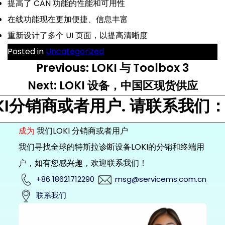
提高了 CAN 功能的性能和可用性
在线功能现在更加便捷、信息丰富
重新设计了多个 UI 页面，以提高清晰度
Posted in
Uncategorized
文
Previous:
LOKI 与 Toolbox 3
章
Next:
LOKI 设备，中国区现货供应
导
分销商或者用户. 请联系我们：邮箱 ms
航
成为
我们LOKI 分销商或者用户
我们寻找全球的特斯拉诊断设备LOKI的分销和终端用
户，如有您感兴趣，欢迎联系我们！
+86 18621712290
msg@servicems.com.cn
联系我们