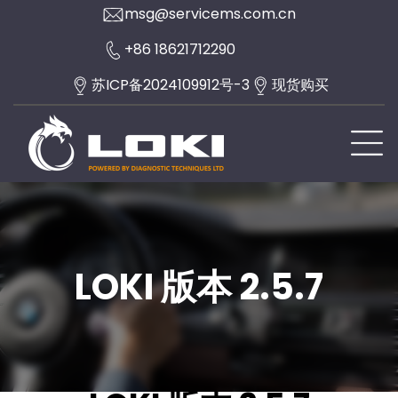
Skip
msg@servicems.com.cn
to
+86 18621712290
content
苏ICP备2024109912号-3
现货购买
LOKI 版本 2.5.7