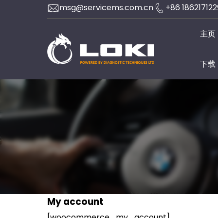
Skip
msg@servicems.com.cn
+86 18621712
to
主页
content
下载
My account
[woocommerce_my_account]