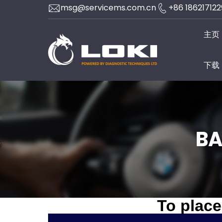
Skip
msg@servicems.com.cn
+86 18621712
to
主页
content
下载
BA
To place